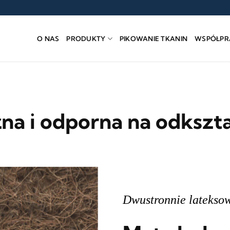
O NAS
PRODUKTY
PIKOWANIE TKANIN
WSPÓŁPR
zna i odporna na odkszta
Dwustronnie latekso