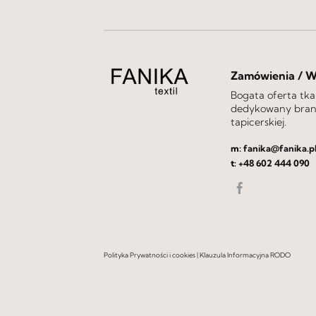
Zamówienia / 
Bogata oferta tka
dedykowany branż
tapicerskiej.
m:
fanika@fanika.p
t:
+48 602 444 090
Polityka Prywatności i cookies
|
Klauzula Informacyjna RODO