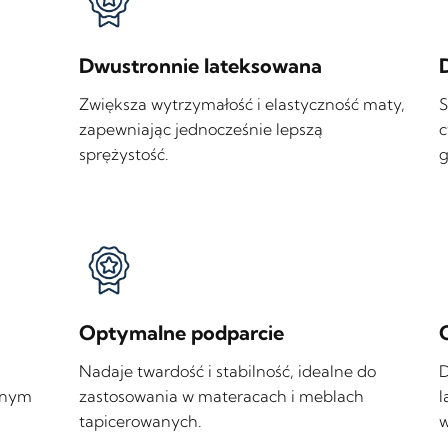
Dwustronnie lateksowana
Zwiększa wytrzymałość i elastyczność maty,
S
zapewniając jednocześnie lepszą
c
sprężystość.
g
Optymalne podparcie
Nadaje twardość i stabilność, idealne do
D
znym
zastosowania w materacach i meblach
l
tapicerowanych.
w