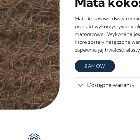
Mata koko
Mata kokosowa dwustronnie 
produkt wykorzystywany głó
materacowej. Wykonana jest
które zostały nasączone war
zapewnia jej trwałość, elas
ZAMÓW
Dostępne warianty